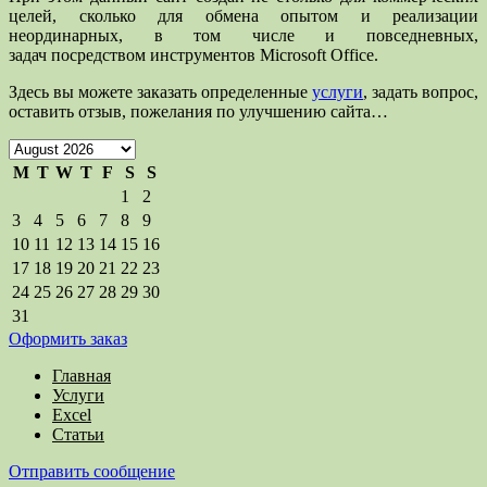
целей, сколько для обмена опытом и реализации
неординарных, в том числе и повседневных,
задач посредством инструментов Microsoft Office.
Здесь вы можете заказать определенные
услуги
, задать вопрос,
оставить отзыв, пожелания по улучшению сайта…
M
T
W
T
F
S
S
1
2
3
4
5
6
7
8
9
10
11
12
13
14
15
16
17
18
19
20
21
22
23
24
25
26
27
28
29
30
31
Оформить заказ
Главная
Услуги
Excel
Статьи
Отправить сообщение