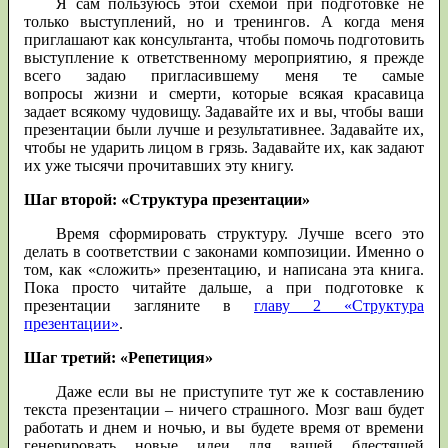
Я сам пользуюсь этой схемой при подготовке не
только выступлений, но и тренингов. А когда меня
приглашают как консультанта, чтобы помочь подготовить
выступление к ответственному мероприятию, я прежде
всего задаю пригласившему меня те самые
вопросы жизни и смерти, которые всякая красавица
задает всякому чудовищу. Задавайте их и вы, чтобы ваши
презентации были лучше и результативнее. Задавайте их,
чтобы не ударить лицом в грязь. Задавайте их, как задают
их уже тысячи прочитавших эту книгу.
Шаг второй: «Структура презентации»
Время сформировать структуру. Лучше всего это
делать в соответствии с законами композиции. Именно о
том, как «сложить» презентацию, и написана эта книга.
Пока просто читайте дальше, а при подготовке к
презентации загляните в
главу 2 «Структура
презентации»
.
Шаг третий: «Репетиция»
Даже если вы не приступите тут же к составлению
текста презентации – ничего страшного. Мозг ваш будет
работать и днем и ночью, и вы будете время от времени
генерировать новые идеи для вашей блестящей