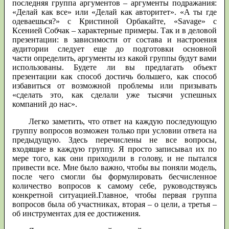
последняя группа аргументов – аргументы подражания:
«Делай как все» или «Делай как авторитет». «А ты где
одеваешься?» с Кристиной Орбакайте, «Savage» с
Ксенией Собчак – характерные примеры. Так и в деловой
презентации: в зависимости от состава и настроения
аудитории следует еще до подготовки основной
части определить, аргументы из какой группы будут вами
использованы. Будете ли вы предлагать объект
презентации как способ достичь большего, как способ
избавиться от возможной проблемы или призывать
«сделать это, как сделали уже тысячи успешных
компаний до нас».
Легко заметить, что ответ на каждую последующую
группу вопросов возможен только при условии ответа на
предыдущую. Здесь перечислены не все вопросы,
входящие в каждую группу. Я просто записывал их по
мере того, как они приходили в голову, и не пытался
привести все. Мне было важно, чтобы вы поняли модель,
после чего смогли бы формулировать бесчисленное
количество вопросов к самому себе, руководствуясь
конкретной ситуацией.Главное, чтобы первая группа
вопросов была об участниках, вторая – о цели, а третья –
об инструментах для ее достижения.