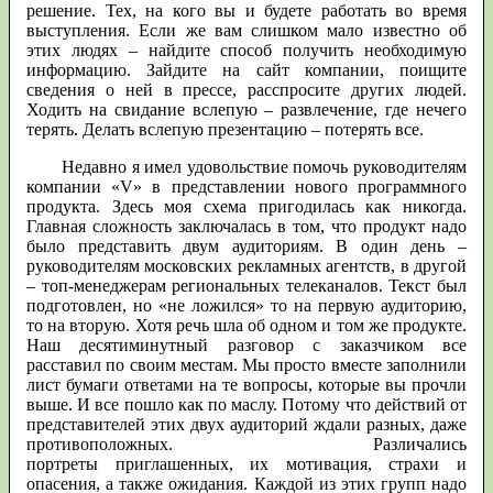
решение. Тех, на кого вы и будете работать во время
выступления. Если же вам слишком мало известно об
этих людях – найдите способ получить необходимую
информацию. Зайдите на сайт компании, поищите
сведения о ней в прессе, расспросите других людей.
Ходить на свидание вслепую – развлечение, где нечего
терять. Делать вслепую презентацию – потерять все.
Недавно я имел удовольствие помочь руководителям
компании «V» в представлении нового программного
продукта. Здесь моя схема пригодилась как никогда.
Главная сложность заключалась в том, что продукт надо
было представить двум аудиториям. В один день –
руководителям московских рекламных агентств, в другой
– топ-менеджерам региональных телеканалов. Текст был
подготовлен, но «не ложился» то на первую аудиторию,
то на вторую. Хотя речь шла об одном и том же продукте.
Наш десятиминутный разговор с заказчиком все
расставил по своим местам. Мы просто вместе заполнили
лист бумаги ответами на те вопросы, которые вы прочли
выше. И все пошло как по маслу. Потому что действий от
представителей этих двух аудиторий ждали разных, даже
противоположных. Различались
портреты приглашенных, их мотивация, страхи и
опасения, а также ожидания. Каждой из этих групп надо