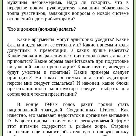
мужчины несоизмерима. Надо ли говорить, что в
перерыве вокруг руководителя компании образовалась
толпа участников, задающих вопросы о новой системе
отношений с дистрибьюторами?
Что я должен (должна) делать?
Какие аргументы могут аудиторию убедить? Какие
факты и идеи могут ее оттолкнуть? Какие приемы и ходы
допустимы в презентации, а каких лучше избегать?
Какие слова и выражения не стоит использовать, а какие
пригодятся? Какие образы задействовать при подготовке
визуальной части презентации? Какие шутки, анекдоты
будут уместны и понятны? Какие примеры следует
приводить? На каких значимых для этой аудитории
персон мне следует ссылаться? И наконец, какие блоки
презентационного конструктора следует выбрать для
составления текста презентации?
В конце 1940-х годов рахит грозил стать
национальной трагедией Соединенных Штатов. Как
известно, его вызывает недостаток в организме витамина
D. В достаточном количестве и легкоусвояемой форме
этот витамин содержится в рыбьем жире. Старшее
поколение еще помнит обязательную столовую ложку