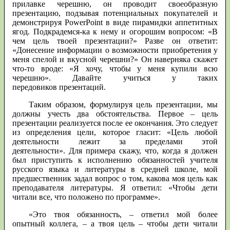
прилавке черешню, он проводит своеобразную
презентацию, подзывая потенциальных покупателей и
демонстрируя PowerPoint в виде пирамидки аппетитных
ягод. Подкрадемся-ка к нему и огорошим вопросом: «В
чем цель твоей презентации?» Разве он ответит:
«Донесение информации о возможности приобретения у
меня спелой и вкусной черешни?» Он наверняка скажет
что-то вроде: «Я хочу, чтобы у меня купили всю
черешню». Давайте учиться у таких
передовиков презентаций.
Таким образом, формулируя цель презентации, мы
должны учесть два обстоятельства. Первое – цель
презентации реализуется после ее окончания. Это следует
из определения цели, которое гласит: «Цель любой
деятельности лежит за пределами этой
деятельности». Для примера скажу, что, когда я должен
был приступить к исполнению обязанностей учителя
русского языка и литературы в средней школе, мой
предшественник задал вопрос о том, какова моя цель как
преподавателя литературы. Я ответил: «Чтобы дети
читали все, что положено по программе».
«Это твоя обязанность, – ответил мой более
опытный коллега, – а твоя цель – чтобы дети читали