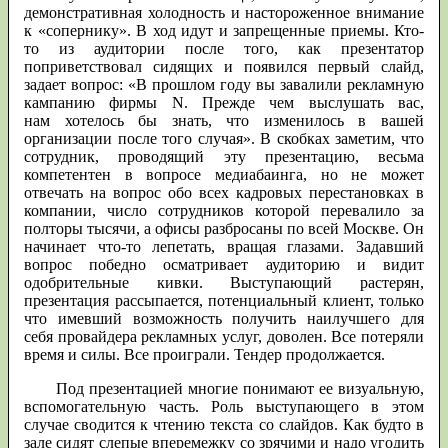
демонстративная холодность и настороженное внимание
к «сопернику». В ход идут и запрещенные приемы. Кто-
то из аудитории после того, как презентатор
поприветствовал сидящих и появился первый слайд,
задает вопрос: «В прошлом году вы завалили рекламную
кампанию фирмы N. Прежде чем выслушать вас,
нам хотелось бы знать, что изменилось в вашей
организации после того случая». В скобках заметим, что
сотрудник, проводящий эту презентацию, весьма
компетентен в вопросе медиабаинга, но не может
отвечать на вопрос обо всех кадровых перестановках в
компании, число сотрудников которой перевалило за
полторы тысячи, а офисы разбросаны по всей Москве. Он
начинает что-то лепетать, вращая глазами. Задавший
вопрос победно осматривает аудиторию и видит
одобрительные кивки. Выступающий растерян,
презентация рассыпается, потенциальный клиент, только
что имевший возможность получить наилучшего для
себя провайдера рекламных услуг, доволен. Все потеряли
время и силы. Все проиграли. Тендер продолжается.
Под презентацией многие понимают ее визуальную,
вспомогательную часть. Роль выступающего в этом
случае сводится к чтению текста со слайдов. Как будто в
зале сидят слепые вперемежку со зрячими и надо угодить