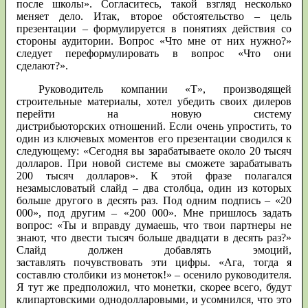
после школы». Согласитесь, такой взгляд несколько
меняет дело. Итак, второе обстоятельство – цель
презентации – формулируется в понятиях действия со
стороны аудитории. Вопрос «Что мне от них нужно?»
следует переформулировать в вопрос «Что они
сделают?».
Руководитель компании «Т», производящей
строительные материалы, хотел убедить своих дилеров
перейти на новую систему
дистрибьюторских отношений. Если очень упростить, то
один из ключевых моментов его презентации сводился к
следующему: «Сегодня вы зарабатываете около 20 тысяч
долларов. При новой системе вы сможете зарабатывать
200 тысяч долларов». К этой фразе полагался
незамысловатый слайд – два столбца, один из которых
больше другого в десять раз. Под одним подпись – «20
000», под другим – «200 000». Мне пришлось задать
вопрос: «Ты и вправду думаешь, что твои партнеры не
знают, что двести тысяч больше двадцати в десять раз?»
Слайд должен добавлять эмоций,
заставлять почувствовать эти цифры. «Ага, тогда я
составлю столбики из монеток!» – осенило руководителя.
Я тут же предположил, что монетки, скорее всего, будут
клипартовскими однодолларовыми, и усомнился, что это