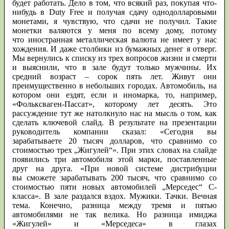
будет работать. Дело в том, что всякий раз, покупая что-
нибудь в Duty Free и получая сдачу однодолларовыми
монетами, я чувствую, что сдачи не получил. Такие
монетки валяются у меня по всему дому, потому
что иностранная металлическая валюта не имеет у нас
хождения. И даже столбики из бумажных денег я отверг.
Мы вернулись к списку из трех вопросов жизни и смерти
и выяснили, что в зале будут только мужчины. Их
средний возраст – сорок пять лет. Живут они
преимущественно в небольших городах. Автомобиль, на
котором они ездят, если и иномарка, то, например,
«Фольксваген-Пассат», которому лет десять. Это
рассуждение тут же натолкнуло нас на мысль о том, как
сделать ключевой слайд. В результате на презентации
руководитель компании сказал: «Сегодня вы
зарабатываете 20 тысяч долларов, что сравнимо со
стоимостью трех „Жигулей“». При этих словах на слайде
появились три автомобиля этой марки, поставленные
друг на друга. «При новой системе дистрибуции
вы сможете зарабатывать 200 тысяч, что сравнимо со
стоимостью пяти новых автомобилей „Мерседес“ С-
класса». В зале раздался вздох. Мужики. Тачки. Вечная
тема. Конечно, разница между тремя и пятью
автомобилями не так велика. Но разница имиджа
«Жигулей» и «Мерседеса» в глазах