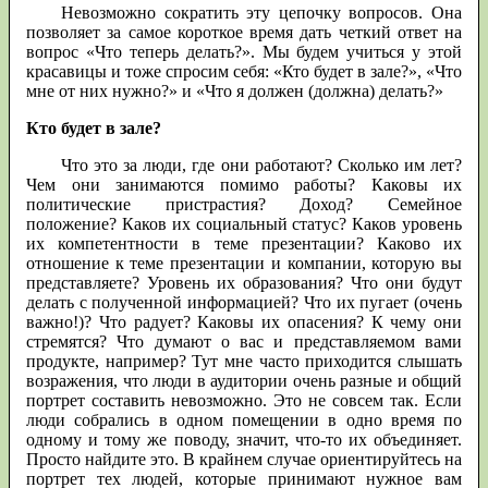
Невозможно сократить эту цепочку вопросов. Она
позволяет за самое короткое время дать четкий ответ на
вопрос «Что теперь делать?». Мы будем учиться у этой
красавицы и тоже спросим себя: «Кто будет в зале?», «Что
мне от них нужно?» и «Что я должен (должна) делать?»
Кто будет в зале?
Что это за люди, где они работают? Сколько им лет?
Чем они занимаются помимо работы? Каковы их
политические пристрастия? Доход? Семейное
положение? Каков их социальный статус? Каков уровень
их компетентности в теме презентации? Каково их
отношение к теме презентации и компании, которую вы
представляете? Уровень их образования? Что они будут
делать с полученной информацией? Что их пугает (очень
важно!)? Что радует? Каковы их опасения? К чему они
стремятся? Что думают о вас и представляемом вами
продукте, например? Тут мне часто приходится слышать
возражения, что люди в аудитории очень разные и общий
портрет составить невозможно. Это не совсем так. Если
люди собрались в одном помещении в одно время по
одному и тому же поводу, значит, что-то их объединяет.
Просто найдите это. В крайнем случае ориентируйтесь на
портрет тех людей, которые принимают нужное вам