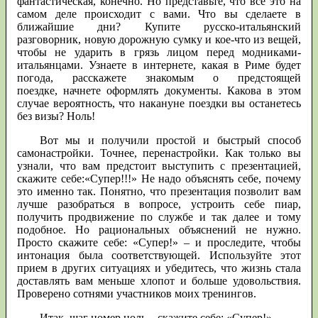
фантастическая, конечно. Но представьте, что все это на
самом деле происходит с вами. Что вы сделаете в
ближайшие дни? Купите русско-итальянский
разговорник, новую дорожную сумку и кое-что из вещей,
чтобы не ударить в грязь лицом перед модниками-
итальянцами. Узнаете в интернете, какая в Риме будет
погода, расскажете знакомым о предстоящей
поездке, начнете оформлять документы. Какова в этом
случае вероятность, что накануне поездки вы останетесь
без визы? Ноль!
Вот мы и получили простой и быстрый способ
самонастройки. Точнее, перенастройки. Как только вы
узнали, что вам предстоит выступить с презентацией,
скажите себе:«Супер!!!» Не надо объяснять себе, почему
это именно так. Понятно, что презентация позволит вам
лучше разобраться в вопросе, устроить себе пиар,
получить продвижение по службе и так далее и тому
подобное. Но рациональных объяснений не нужно.
Просто скажите себе: «Супер!» – и проследите, чтобы
интонация была соответствующей. Используйте этот
прием в других ситуациях и убедитесь, что жизнь стала
доставлять вам меньше хлопот и больше удовольствия.
Проверено сотнями участников моих тренингов.
Итак, шаг номер ноль – скажите себе: «Супер!»