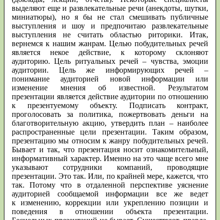
выделяют еще и развлекательные речи (анекдоты, шутки,
миниатюры), но я бы не стал смешивать публичные
выступления и шоу и предпочитаю развлекательные
выступления не считать областью риторики. Итак,
вернемся к нашим жанрам. Целью побудительных речей
является некое действие, к которому склоняют
аудиторию. Цель ритуальных речей – чувства, эмоции
аудитории. Цель же информирующих речей –
понимание аудиторией новой информации или
изменение мнения об известной. Результатом
презентации является действие аудитории по отношению
к презентуемому объекту. Подписать контракт,
проголосовать за политика, пожертвовать деньги на
благотворительную акцию, утвердить план – наиболее
распространенные цели презентации. Таким образом,
презентацию мы относим к жанру побудительных речей.
Бывает и так, что презентация носит ознакомительный,
информативный характер. Именно на это чаще всего мне
указывают сотрудники компаний, проводящие
презентации. Это так. Или, по крайней мере, кажется, что
так. Потому что в отдаленной перспективе уяснение
аудиторией сообщаемой информации все же ведет
к изменению, коррекции или укреплению позиции и
поведения в отношении объекта презентации.