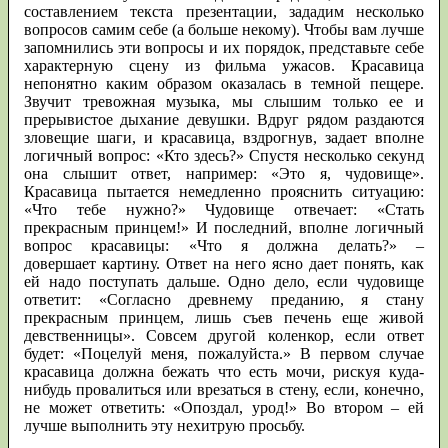
составлением текста презентации, зададим несколько
вопросов самим себе (а больше некому). Чтобы вам лучше
запомнились эти вопросы и их порядок, представьте себе
характерную сцену из фильма ужасов. Красавица
непонятно каким образом оказалась в темной пещере.
Звучит тревожная музыка, мы слышим только ее и
прерывистое дыхание девушки. Вдруг рядом раздаются
зловещие шаги, и красавица, вздрогнув, задает вполне
логичный вопрос: «Кто здесь?» Спустя несколько секунд
она слышит ответ, например: «Это я, чудовище».
Красавица пытается немедленно прояснить ситуацию:
«Что тебе нужно?» Чудовище отвечает: «Стать
прекрасным принцем!» И последний, вполне логичный
вопрос красавицы: «Что я должна делать?» –
довершает картину. Ответ на него ясно дает понять, как
ей надо поступать дальше. Одно дело, если чудовище
ответит: «Согласно древнему преданию, я стану
прекрасным принцем, лишь съев печень еще живой
девственницы». Совсем другой коленкор, если ответ
будет: «Поцелуй меня, пожалуйста.» В первом случае
красавица должна бежать что есть мочи, рискуя куда-
нибудь провалиться или врезаться в стену, если, конечно,
не может ответить: «Опоздал, урод!» Во втором – ей
лучше выполнить эту нехитрую просьбу.