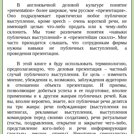
В англоязычной деловой культуре понятие
«presentation» более широкое, чем русское «презентация».
Оно подразумевает практически любое публичное
выступление, кроме speech – очень короткой речи, не
имеющей целью что-либо продать или к чему-либо
склонить. Мы тоже различаем понятия «навыки
публичных выступлений» и «презентейшн скиллз». Мне
часто приходится слышать, что сотрудникам фирмы
нужны навыки не публичных выступлений, а
проведения презентации.
В этой книге я буду использовать терминологию,
предполагающую, что деловая презентация – частный
случай публичного выступления. Ее цель – изменить
мнение, убеждения и, возможно, заблуждения аудитории
в отношении объекта презентации. И приемы,
позволяющие добиться успеха в ее подготовке, вполне
применимы и к другим жанрам публичных речей. Как
вы, вполне вероятно, знаете, все публичные речи делятся
на три жанра: речи побуждающие (выступления на
митингах, рекламные выступления, выступления
командиров перед своими солдатами), речи ритуальные
(тосты, поздравления, открытие и закрытие чего-либо,
представление кого-либо) и речи информирующие
(доклады, лекции, отчеты). Некоторые специалисты