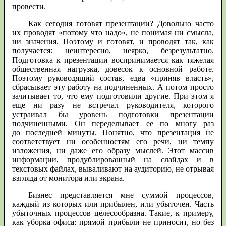
провести.
Как сегодня готовят презентации? Довольно часто
их проводят «потому что надо», не понимая ни смысла,
ни значения. Поэтому и готовят, и проводят так, как
получается: неинтересно, неярко, безрезультатно.
Подготовка к презентации воспринимается как тяжелая
общественная нагрузка, довесок к основной работе.
Поэтому руководящий состав, едва «приняв власть»,
сбрасывает эту работу на подчиненных. А потом просто
зачитывает то, что ему подготовили другие. При этом я
еще ни разу не встречал руководителя, которого
устраивал бы уровень подготовки презентации
подчиненными. Он переделывает ее по многу раз
до последней минуты. Понятно, что презентация не
соответствует ни особенностям его речи, ни темпу
изложения, ни даже его образу мыслей. Этот массив
информации, продублированный на слайдах и в
текстовых файлах, вываливают на аудиторию, не отрывая
взгляда от монитора или экрана.
Бизнес представляется мне суммой процессов,
каждый из которых или прибылен, или убыточен. Часть
убыточных процессов целесообразна. Такие, к примеру,
как уборка офиса: прямой прибыли не приносит, но без