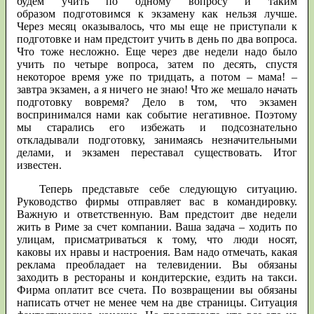
будем учить по одному вопросу и таким
образом подготовимся к экзамену как нельзя лучше.
Через месяц оказывалось, что мы еще не приступали к
подготовке и нам предстоит учить в день по два вопроса.
Что тоже несложно. Еще через две недели надо было
учить по четыре вопроса, затем по десять, спустя
некоторое время уже по тридцать, а потом – мама! –
завтра экзамен, а я ничего не знаю! Что же мешало начать
подготовку вовремя? Дело в том, что экзамен
воспринимался нами как событие негативное. Поэтому
мы старались его избежать и подсознательно
откладывали подготовку, занимаясь незначительными
делами, и экзамен переставал существовать. Итог
известен.
Теперь представьте себе следующую ситуацию.
Руководство фирмы отправляет вас в командировку.
Важную и ответственную. Вам предстоит две недели
жить в Риме за счет компании. Ваша задача – ходить по
улицам, присматриваться к тому, что люди носят,
каковы их нравы и настроения. Вам надо отмечать, какая
реклама преобладает на телевидении. Вы обязаны
заходить в рестораны и кондитерские, ездить на такси.
Фирма оплатит все счета. По возвращении вы обязаны
написать отчет не менее чем на две страницы. Ситуация