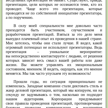
Бесцельных презентаций не бывает. Существуют, правда,
презентации, цели которых не осознаются теми, кто их
проводит. Чаще всего это презентации, которые
проводятся не по собственной инициативе презентатора,
а по поручению.
В силу моей специальности мне довольно часто
приходится быть участником, соучастником и
разработчиком презентаций. Взяться за это дело меня
вынудил плачевный опыт их проведения в нашей стране.
Мне хотелось, чтобы они стали лучше. Я видел, какой
огромный потенциал не используют презентаторы. Ведь
презентация – уникальное мероприятие:
вы непосредственно контактируете с людьми, от решения
которых зависит весь смысл вашей работы или даже
жизни. Вы можете управлять их эмоциональным
состоянием, мнением. И видеть, ощущать, как это мнение
меняется. Мы так часто упускаем эту возможность!
Прошли годы, но ситуация принципиально не
изменилась. Западные компании стали диктовать стиль и
жанр деловой презентации, который мы копируем, ни на
секунду не задумываясь о том, насколько он подходит
нашим аудиториям. Корпорации придумывают
свои правила проведения презентаций, противоречащие
базовым правилам коммуникации и восприятия