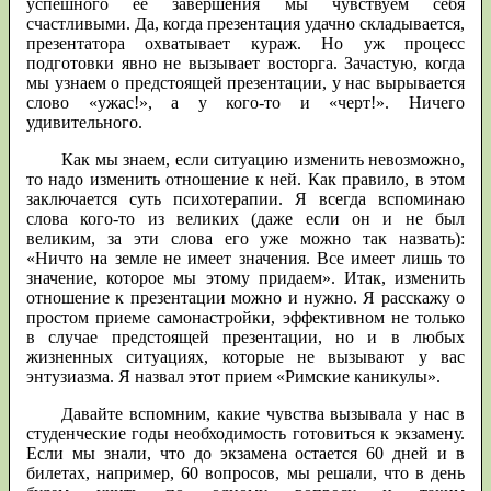
успешного ее завершения мы чувствуем себя
счастливыми. Да, когда презентация удачно складывается,
презентатора охватывает кураж. Но уж процесс
подготовки явно не вызывает восторга. Зачастую, когда
мы узнаем о предстоящей презентации, у нас вырывается
слово «ужас!», а у кого-то и «черт!». Ничего
удивительного.
Как мы знаем, если ситуацию изменить невозможно,
то надо изменить отношение к ней. Как правило, в этом
заключается суть психотерапии. Я всегда вспоминаю
слова кого-то из великих (даже если он и не был
великим, за эти слова его уже можно так назвать):
«Ничто на земле не имеет значения. Все имеет лишь то
значение, которое мы этому придаем». Итак, изменить
отношение к презентации можно и нужно. Я расскажу о
простом приеме самонастройки, эффективном не только
в случае предстоящей презентации, но и в любых
жизненных ситуациях, которые не вызывают у вас
энтузиазма. Я назвал этот прием «Римские каникулы».
Давайте вспомним, какие чувства вызывала у нас в
студенческие годы необходимость готовиться к экзамену.
Если мы знали, что до экзамена остается 60 дней и в
билетах, например, 60 вопросов, мы решали, что в день