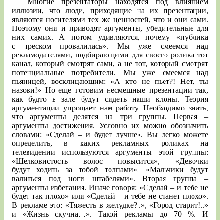
Многие презентаторы находятся под влиянием
иллюзии, что люди, приходящие на их презентации,
являются носителями тех же ценностей, что и они сами.
Поэтому они и приводят аргументы, убедительные для
них самих. А потом удивляются, почему «публика
с треском провалилась». Мы уже смеемся над
рекламодателями, подбирающими для своего ролика тот
канал, который смотрят сами, а не тот, который смотрят
потенциальные потребители. Мы уже смеемся над
пьяницей, восклицающим: «А кто не пьет?! Нет, ты
назови!» Но еще готовим несмешные презентации так,
как будто в зале будут сидеть наши клоны. Теория
аргументации упрощает нам работу. Необходимо знать,
что аргументы делятся на три группы. Первая –
аргументы достижения. Условно их можно обозначить
словами: «Сделай – и будет лучше». Вы легко можете
определить, в каких рекламных роликах на
телевидении используются аргументы этой группы:
«Шелковистость волос повысится», «Девочки
будут ходить за тобой толпами», «Мальчики будут
валиться под ноги штабелями». Вторая группа –
аргументы избегания. Иначе говоря: «Сделай – и тебе не
будет так плохо» или «Сделай – и тебе не станет плохо».
В рекламе это: «Тяжесть в желудке?..», «Город старит!..»
и «Жизнь скучна…». Такой рекламы до 70 %. И