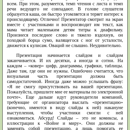
всем. При этом, разумеется, темп чтения с листа и темп
речи ведущего не совпадают. В голове слушателя
образуется каша, он быстро утомляется и теряет интерес к
происходящему. Отлично! Презентатор смотрит на экран
вместе с участниками и воспроизводит им текст, как
мама читает маленьким детям титры к диафильму.
Произнеся последнее слово и тяжело вздохнув, он
походкой борца сумо, валящегося с ног от усталости,
движется к кулисам. Оваций не слышно. Неудивительно.
Презентация начинается слайдом и слайдом
заканчивается. И их десятки, а иногда и сотни. На
каждом – «ковер» цифр, диаграммы, графики, таблицы.
Даже там, где они не нужны. Ошибочно считается, что
визуальная часть презентации должна быть
самодостаточной. Иногда даже можно услышать фразу:
«Я не смогу присутствовать на вашей презентации.
Пожалуйста, пришлите мне ее материалы по электронной
почте». Еще дальше идут руководители компаний,
требующие от организатора выслать «презентацию»
(конечно, имеются в виду слайды к ней) накануне
выступления, чтобы участники смогли с ней
ознакомиться. Абсурд! Слайды – это не комиксы, а
иллюстрации к «Войне и миру». Они должны не
заменять собой презентацию, а лишь помогать ее