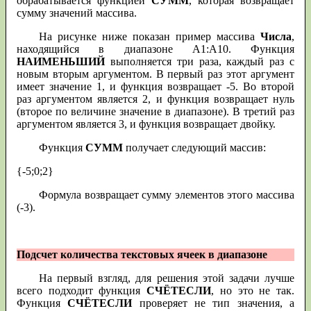
обрабатывается функцией
СУММ
, которая возвращает
сумму значений массива.
На рисунке ниже показан пример массива
Числа
,
находящийся в диапазоне А1:А10. Функция
НАИМЕНЬШИЙ
выполняется три раза, каждый раз с
новым вторым аргументом. В первый раз этот аргумент
имеет значение 1, и функция возвращает -5. Во второй
раз аргументом является 2, и функция возвращает нуль
(второе по величине значение в диапазоне). В третий раз
аргументом является 3, и функция возвращает двойку.
Функция
СУММ
получает следующий массив:
{-5;0;2}
Формула возвращает сумму элементов этого массива
(-3).
Подсчет количества текстовых ячеек в диапазоне
На первый взгляд, для решения этой задачи лучше
всего подходит функция
СЧЁТЕСЛИ
, но это не так.
Функция
СЧЁТЕСЛИ
проверяет не тип значения, а