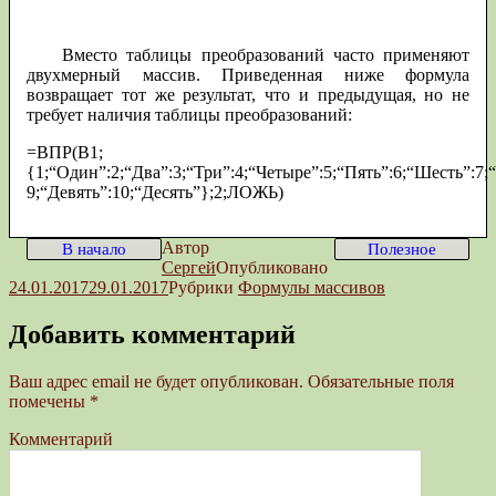
Вместо таблицы преобразований часто применяют
двухмерный массив. Приведенная ниже формула
возвращает тот же результат, что и предыдущая, но не
требует наличия таблицы преобразований:
=ВПР(В1;
{1;“Один”:2;“Два”:3;“Три”:4;“Четыре”:5;“Пять”:6;“Шесть”:7;
9;“Девять”:10;“Десять”};2;ЛОЖЬ)
Автор
В начало
Полезное
Сергей
Опубликовано
24.01.2017
29.01.2017
Рубрики
Формулы массивов
Добавить комментарий
Ваш адрес email не будет опубликован.
Обязательные поля
помечены
*
Комментарий