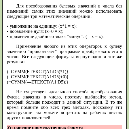
Для преобразования булевых значений в числа без
изменений самих этих значений можно использовать
следующие три математические операции:
• умножение на единицу: (х*1 = х);
• добавление нуля: (х+0 = х);
• применение двойного знака “минус”: (—х = х).
Применение любого из этих операторов к булеву
значению “приказывает” программе преобразовать его в
число. Все следующие формулы вернут один и тот же
результат.
(=СУММ(ЕТЕКСТ(A1:D5)*1)}
(=СУММ(ЕТЕКСТ(A1:D5)+0)}
(=СУММ(—ЕТЕКСТ(A1:D5))}
Не существует идеального способа преобразования
булева значения в число, поэтому выбирайте метод,
который больше подходит в данной ситуации. В то же
время помните обо всех трех методах, поскольку эти
конструкции вы можете встретить на рабочих листах
других пользователей.
Устранение промежуточных формул