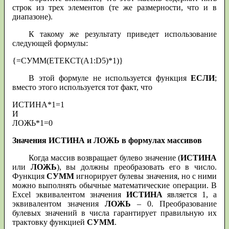
строк из трех элементов (те же размерности, что и в
диапазоне).
К такому же результату приведет использование
следующей формулы:
{=СУММ(ЕТЕКСТ(A1:D5)*1)}
В этой формуле не используется функция
ЕСЛИ
;
вместо этого используется тот факт, что
ИСТИНА*1=1
И
ЛОЖЬ*1=0
Значения ИСТИНА и ЛОЖЬ в формулах массивов
Когда массив возвращает булево значение (
ИСТИНА
или
ЛОЖЬ
), вы должны преобразовать его в число.
Функция
СУММ
игнорирует булевы значения, но с ними
можно выполнять обычные математические операции. В
Excel эквивалентом значения
ИСТИНА
является 1, а
эквивалентом значения
ЛОЖЬ
– 0. Преобразование
булевых значений в числа гарантирует правильную их
трактовку функцией
СУММ
.