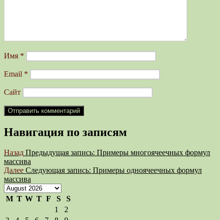
Имя
*
Email
*
Сайт
Навигация по записям
Назад
Предыдущая запись:
Примеры многоячеечных формул
массивa
Далее
Следующая запись:
Примеры одноячеечных формул
массива
M
T
W
T
F
S
S
1
2