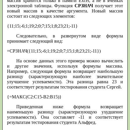
массив хранится только в памяти Excel, а не в ячейках
электронной таблицы. Функция
СРЗНАЧ
получает этот
новый массив в качестве аргумента. Новый массив
состоит из следующих элементов:
{11;15;-6;1;19;2;0;7;15;1;8;23;21;-11}
Следовательно, в развернутом виде формула
принимает следующий вид:
=СРЗНАЧ({11;15;-6;1;19;2;0;7;15;1;8;23;21;-11})
На основе данных этого примера можно вычислить
и другие значения, используя формулы массива.
Например, следующая формула возвращает наибольшую
разницу (характеризующую наиболее значительное
улучшение успеваемости). Эта разница равна 23 и
соответствует результатам тестирования студента Сергей.
{=МАКС(С2:С15-В2:В15)}
Приведенная ниже формула возвращает
наименьшую разницу (характеризующую ухудшение
успеваемости). Она составляет -11 и соответствует
результатам тестирования студента Альфред.