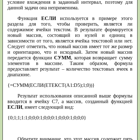
условие вхождения в заданный интервал, поэтому для
данной задачи она неприменима.
Функция
ЕСЛИ
используется в примере этого
раздела для того, чтобы проверить, является ли
содержимое ячейки текстом. В результате формируется
новый массив, состоящий из нулей и единиц в
зависимости от того, является ячейка текстовой или нет.
Следует отметить, что новый массив имеет тот же размер
и ориентацию, что и исходный. Затем новый массив
передается функции
СУММ
, которая возвращает сумму
элементов в массиве. Таким образом, формула
предоставляет результат – количество текстовых ячеек в
диапазоне.
{=СУММ(ЕСЛИ(ЕТЕКСТ(А1:D5);1;0))}
Результат использования описанной выше формулы
вводится в ячейку С7, а массив, созданный функцией
ЕСЛИ
, имеет следующий вид:
{0;1;1;1:1;0;0;0:1;0;0;0:1;0;0;0:1;0;0;0}
Обратите внимание, что этот массив содержит пять