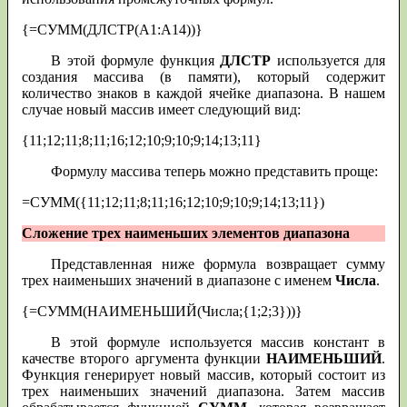
{=СУММ(ДЛСТР(А1:А14))}
В этой формуле функция
ДЛСТР
используется для
создания массива (в памяти), который содержит
количество знаков в каждой ячейке диапазона. В нашем
случае новый массив имеет следующий вид:
{11;12;11;8;11;16;12;10;9;10;9;14;13;11}
Формулу массива теперь можно представить проще:
=СУММ({11;12;11;8;11;16;12;10;9;10;9;14;13;11})
Сложение трех наименьших элементов диапазона
Представленная ниже формула возвращает сумму
трех наименьших значений в диапазоне с именем
Числа
.
{=СУММ(НАИМЕНЬШИЙ(Числа;{1;2;3}))}
В этой формуле используется массив констант в
качестве второго аргумента функции
НАИМЕНЬШИЙ
.
Функция генерирует новый массив, который состоит из
трех наименьших значений диапазона. Затем массив