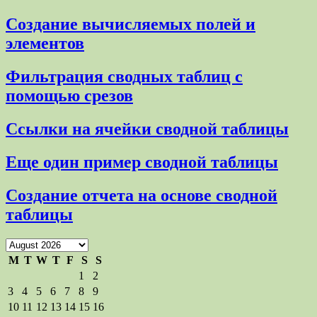
Создание вычисляемых полей и
элементов
Фильтрация сводных таблиц с
помощью срезов
Ссылки на ячейки сводной таблицы
Еще один пример сводной таблицы
Создание отчета на основе сводной
таблицы
M
T
W
T
F
S
S
1
2
3
4
5
6
7
8
9
10
11
12
13
14
15
16